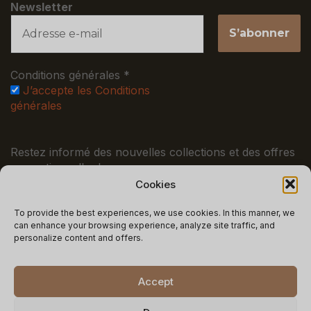
Newsletter
Conditions générales
*
J’accepte les Conditions
générales
Restez informé des nouvelles collections et des offres
promotionnelles !
Cookies
MENTIONS LÉGALES
To provide the best experiences, we use cookies. In this manner, we
can enhance your browsing experience, analyze site traffic, and
Conditions générales
Politique de confidentialité
personalize content and offers.
Accept
Copyright © 2025 Celestial – Tous droits réservés.