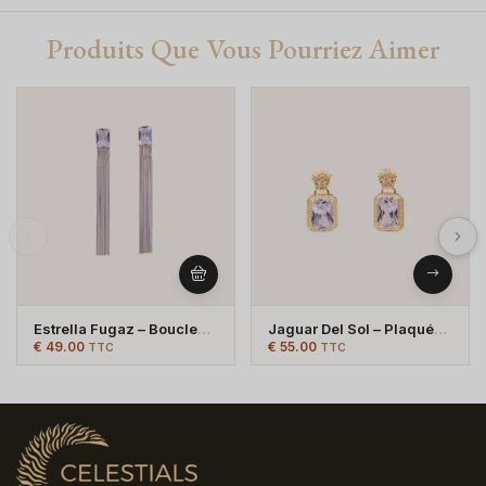
Produits Que Vous Pourriez Aimer
Estrella Fugaz – Boucles
Jaguar Del Sol – Plaqué
D’oreilles Pendantes –
Or & Plaque Argent
€
49.00
€
55.00
TTC
TTC
Plaqué Argent