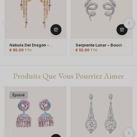
Nebula Del Dragón -
Serpiente Lunar – Boucles
Plaqué Or
D’oreilles Serpent
€
65.00
€
55.00
TTC
TTC
Argentées – Plaqué
Argent
Produits Que Vous Pourriez Aimer
Épuisé