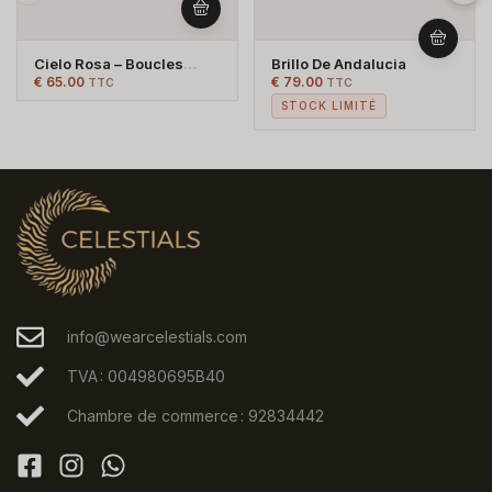
Cielo Rosa – Boucles
Brillo De Andalucia
D’oreilles Jhumka Roses
€
65.00
€
79.00
TTC
TTC
Et Bleues – Plaqué Argent
STOCK LIMITÉ
info@wearcelestials.com
TVA : 004980695B40
Chambre de commerce : 92834442