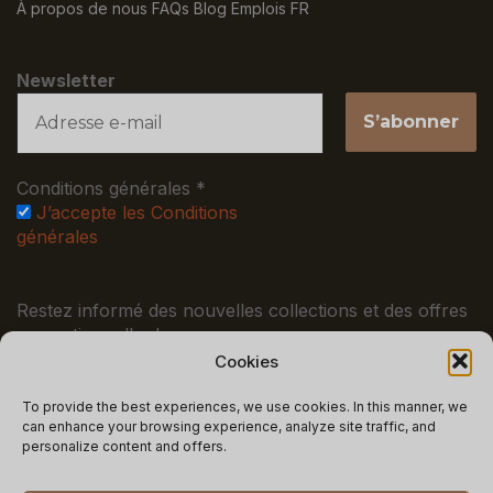
À propos de nous
FAQs
Blog
Emplois
FR
Newsletter
Conditions générales
*
J’accepte les Conditions
générales
Restez informé des nouvelles collections et des offres
promotionnelles !
Cookies
MENTIONS LÉGALES
To provide the best experiences, we use cookies. In this manner, we
can enhance your browsing experience, analyze site traffic, and
Conditions générales
Politique de confidentialité
personalize content and offers.