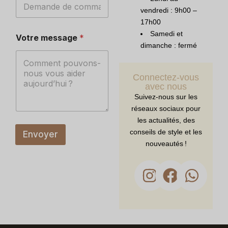
vendredi : 9h00 –
17h00
n
Samedi et
Votre message
*
o
dimanche : fermé
m
E
m
Connectez-vous
a
avec nous
i
l
Suivez-nous sur les
V
réseaux sociaux pour
o
les actualités, des
t
conseils de style et les
Envoyer
r
nouveautés !
e