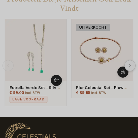
Vindt
UITVERKOCHT
Estrella Verde Set – Silver
Flor Celestial Set – Flower
Crystal Jewellery Set With
Jewellery Set – Necklase
€
99.00
€
89.95
incl. BTW
incl. BTW
Green Stonedrop – Silver
And Studs – Silver Plated
LAGE VOORRAAD
Plated