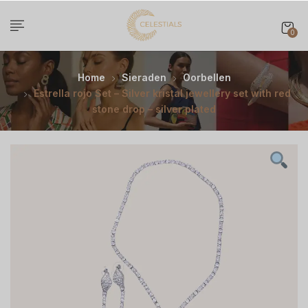
0
Home
Sieraden
Oorbellen
Estrella rojo Set – Silver kristal jewellery set with red
stone drop – silver plated