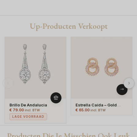
Up-Producten Verkoopt
Brillo De Andalucia
Estrella Caída – Gold
Plated & Silver Plated
€
79.00
€
65.00
incl. BTW
incl. BTW
LAGE VOORRAAD
Producten Die Je Misschien Ook Leuk