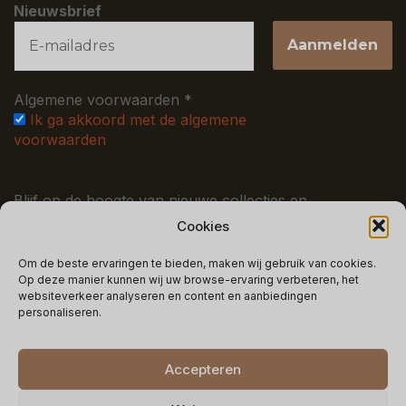
Nieuwsbrief
Algemene voorwaarden
*
Ik ga akkoord met de algemene
voorwaarden
Blijf op de hoogte van nieuwe collecties en
kortingsacties
Cookies
Om de beste ervaringen te bieden, maken wij gebruik van cookies.
JURIDISCH
Op deze manier kunnen wij uw browse-ervaring verbeteren, het
websiteverkeer analyseren en content en aanbiedingen
Algemene Voorwaarden
Privacy Beleid
personaliseren.
Accepteren
Copyright © 2025 Celestial - Alle rechten voorbehouden.