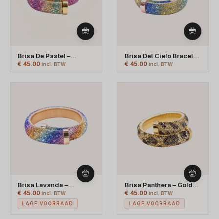
Brisa De Pastel –
Brisa Del Cielo Bracelet
Armband - Kristallen
– Crystal Bracelet –
€
45.00
€
45.00
incl. BTW
incl. BTW
Armband - Pastel
Green And Blue – Gold
Steentjes
Plated
Brisa Lavanda –
Brisa Panthera – Gold
Bracelet – Crystal
Plated
€
45.00
€
45.00
incl. BTW
incl. BTW
Bracelet With Pink And
LAGE VOORRAAD
LAGE VOORRAAD
Purple Stones – Gold
Plated