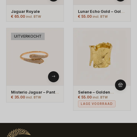
Jaguar Royale
Lunar Echo Gold – Gold
Cuff Bracelet – Gold
€
65.00
€
55.00
incl. BTW
incl. BTW
Plated
UITVERKOCHT
Misterio Jaguar – Panter
Selene – Golden
Armband -
Hammered Bracelet –
€
35.00
€
55.00
incl. BTW
incl. BTW
Slavenarmband Goud
Gold Plated
LAGE VOORRAAD
En Zilver